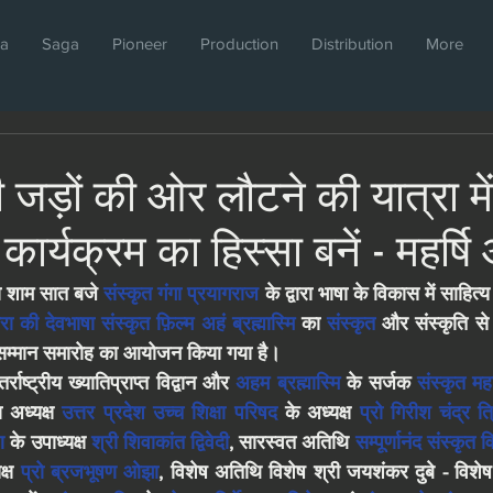
da
Saga
Pioneer
Production
Distribution
More
जड़ों की ओर लौटने की यात्रा मे
कार्यक्रम का हिस्सा बनें - महर्ष
 शाम सात बजे 
संस्कृत गंगा
प्रयागराज
 के द्वारा भाषा के विकास में साहित
रा की देवभाषा संस्कृत फ़िल्म
अहं
 ब्रह्मास्मि
 का 
संस्कृत
 और संस्कृति से
और सम्मान समारोह का आयोजन किया गया है।
ाष्ट्रीय ख्यातिप्राप्त विद्वान और 
अहम ब्रह्मास्मि
 के सर्जक 
संस्कृत म
 अध्यक्ष 
उत्तर प्रदेश उच्च शिक्षा परिषद
 के अध्यक्ष 
प्रो गिरीश चंद्र त्
ण
 के उपाध्यक्ष 
श्री शिवाकांत द्विवेदी
, सारस्वत अतिथि 
सम्पूर्णानंद संस्कृत
्ष 
प्रो ब्रजभूषण ओझा
, विशेष अतिथि विशेष श्री जयशंकर दुबे - विशे