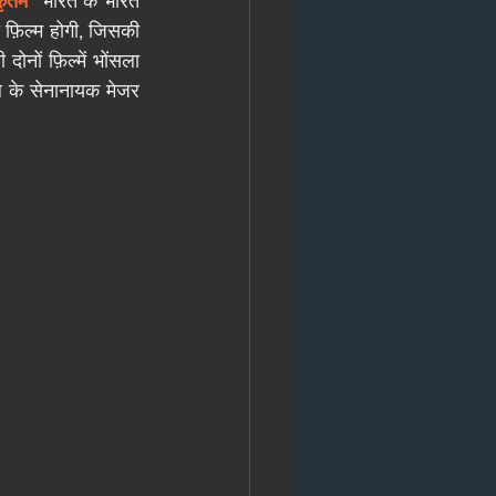
कृतम
” 
भारत के भारत 
फ़िल्म होगी, जिसकी 
ों फ़िल्में भोंसला 
ल के सेनानायक मेजर 