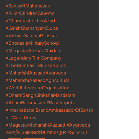
#SanskritMahanayak
#PillarOfIndianCinema
#ChandrashekharAzad
#GirishGhanshyamDube
#VishwaSahityaParishad
#BhonsalaMilitarySchool
#MegastarAazaadMaidan
#LegendaryFilmCompany
#TheBombayTalkiesStudios
#MaharishiAazaadAyurveda
#MaharishiAazaadAgriculture
#WorldLiteratureOrganisation
#DharmSanghShikshaMandalam
#AhamBrahmasmi
#Rashtraputra
#InternationalBrandAmbassadorOfSansk
rit
#AzadArmy
#MegastarMaharishiAazaad
#Ayurveda
#आयुर्वेद
#अहंब्रह्मस्मि
#राष्ट्रपुत्र
#Sanskrit