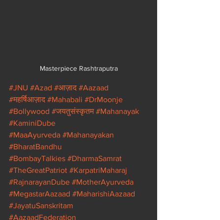
Masterpiece Rashtraputra
#JNU
#Azad
#आज़ाद
#Aazaad
#महर्षिआज़ाद
#Mahabali
#DrMoonje
#Bollywood
#जयतुसंस्कृतम
#Mahanayak
#KaminiDube
#MaaAyurveda
#Mahanayakan
#BharatBandhu
#BombayTalkies
#DharmaSamrat
#TheGreatPatriot
#KarpatriMaharaj
#RajnarayanDube
#MotherAyurveda
#MegastarAazaad
#MaharishiAazaad
#JayatuSanskritam
#AazaadFederation