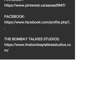
https://www.pinterest.ca/aazaad1947/
FACEBOOK: 
https://www.facebook.com/profile.php?..
.
THE BOMBAY TALKIES STUDIOS: 
https://www.thebombaytalkiesstudios.co
m/
AHAM BRAHMASMI MOVIE: 
https://g.co/kgs/g6zo7Q
KAMINI DUBE: https://g.co/kgs/kqLDSM
RAJNARAYAN DUBE: 
https://bit.ly/2QNqxlp