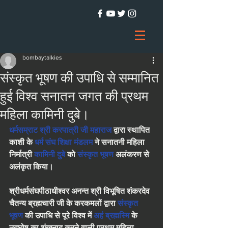
bombaytalkies
संस्कृत भूषण की उपाधि से सम्मानित
हुई विश्व सनातन जगत की प्रथम
महिला कामिनी दुबे।
धर्मसम्राट श्री करपात्री जी महाराज
 द्वारा स्थापित 
काशी के 
धर्म संघ शिक्षा मंडलम
 ने सनातनी महिला 
निर्मात्री 
कामिनी दुबे
 को 
संस्कृत भूषण
 अलंकरण से 
अलंकृत किया।
श्रीधर्मसंघपीठाधीश्वर अनन्त श्री विभूषित शंकरदेव 
चैतन्य ब्रह्मचारी जी के करकमलों द्वारा 
संस्कृत 
भूषण
 की उपाधि से पूरे विश्व में 
अहं ब्रह्मस्मि
 के 
उद्घोष का शंखनाद करने वाली प्रथम महिला 