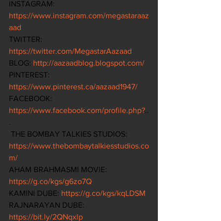
INSTAGRAM: 
https://www.instagram.com/megastaraaz
aad
TWITTER: 
https://twitter.com/MegastarAazaad
BLOG: 
http://aazaadblog.blogspot.com/
PINTEREST: 
https://www.pinterest.ca/aazaad1947/
FACEBOOK: 
https://www.facebook.com/profile.php?
..
.
 THE BOMBAY TALKIES STUDIOS: 
https://www.thebombaytalkiesstudios.co
m/
AHAM BRAHMASMI MOVIE: 
https://g.co/kgs/g6zo7Q
KAMINI DUBE: 
https://g.co/kgs/kqLDSM
RAJNARAYAN DUBE: 
https://bit.ly/2QNqxlp