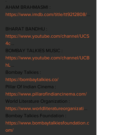
AHAM BRAHMASMI : 
https://www.imdb.com/title/tt9212808/
...
BHARAT BANDHU : 
https://www.youtube.com/channel/UCS
4c
... 
BOMBAY TALKIES MUSIC : 
https://www.youtube.com/channel/UCB
hL
... 
Bombay Talkies : 
https://bombaytalkies.co/
Pillar Of Indian Cinema : 
https://www.pillarofindiancinema.com/
World Literature Organization : 
https://www.worldliteratureorganizati
... 
Bombay Talkies Foundation : 
https://www.bombaytalkiesfoundation.c
om/