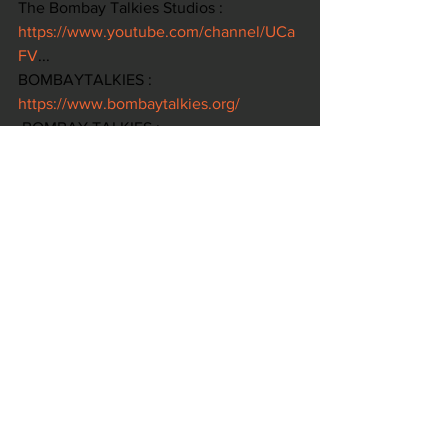
The Bombay Talkies Studios : 
https://www.youtube.com/channel/UCa
FV
... 
BOMBAYTALKIES : 
https://www.bombaytalkies.org/
 BOMBAY TALKIES : 
https://www.bombaytalkies.co/
BOMBAY TALKIES FOUNDATION : 
https://www.bombaytalkiesfoundation.c
om/
VISHWA SAHITYA PARISHAD : 
https://www.vishwasahityaparishad.com/
 WORLD LITERATURE ORGANIZATION : 
https://www.worldliteratureorganizati
... 
KUMARI CHHAVI DEVI : 
https://www.kumarichhavidevi.com
PILLAR OF INDIAN CINEMA : 
https://www.pillarofindiancinema.com/
Dube Industries : 