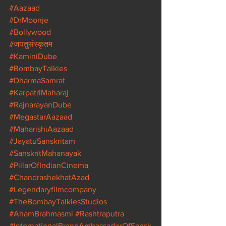
#Aazaad
#DrMoonje
#Bollywood
#जयतुसंस्कृतम
#KaminiDube
#BombayTalkies
#DharmaSamrat
#KarpatriMaharaj
#RajnarayanDube
#MegastarAazaad
#MaharishiAazaad
#JayatuSanskritam
#SanskritMahanayak
#PillarOfIndianCinema
#ChandrashekhatAzad
#Legendaryfilmcompany
#TheBombayTalkiesStudios
#AhamBrahmasmi
#Rashtraputra
#InternationalBrandAmbassadorOfSansk