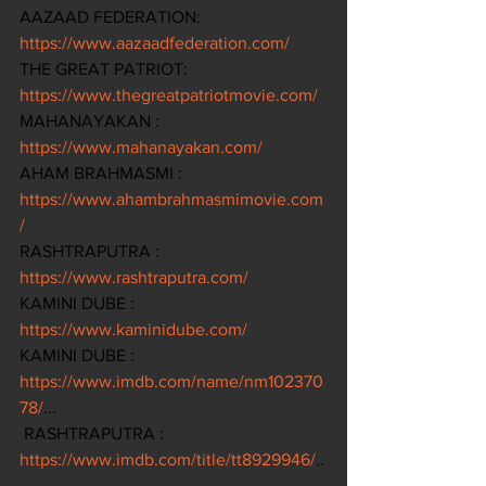
AAZAAD FEDERATION: 
https://www.aazaadfederation.com/
THE GREAT PATRIOT:  
https://www.thegreatpatriotmovie.com/
MAHANAYAKAN : 
https://www.mahanayakan.com/
AHAM BRAHMASMI : 
https://www.ahambrahmasmimovie.com
/
RASHTRAPUTRA : 
https://www.rashtraputra.com/
KAMINI DUBE : 
https://www.kaminidube.com/
KAMINI DUBE : 
https://www.imdb.com/name/nm102370
78/
...
 RASHTRAPUTRA : 
https://www.imdb.com/title/tt8929946/
..
. 