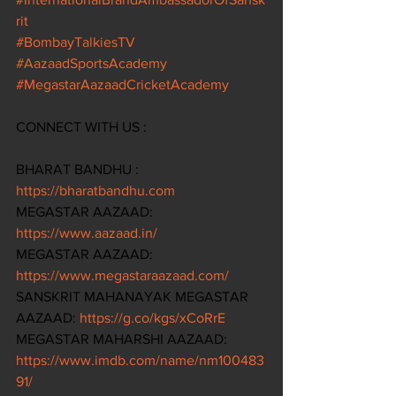
rit
#BombayTalkiesTV
#AazaadSportsAcademy
#MegastarAazaadCricketAcademy
CONNECT WITH US :    
BHARAT BANDHU : 
https://bharatbandhu.com
MEGASTAR AAZAAD: 
https://www.aazaad.in/
MEGASTAR AAZAAD: 
https://www.megastaraazaad.com/
SANSKRIT MAHANAYAK MEGASTAR 
AAZAAD: 
https://g.co/kgs/xCoRrE
MEGASTAR MAHARSHI AAZAAD: 
https://www.imdb.com/name/nm100483
91/